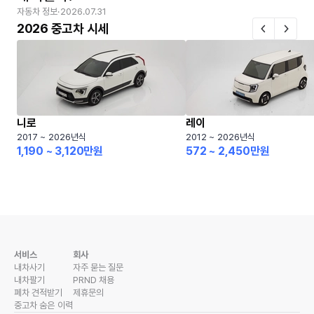
자동차 정보
·
2026.07.31
2026 중고차 시세
니로
레이
2017 ~ 2026년식
2012 ~ 2026년식
1,190 ~ 3,120만원
572 ~ 2,450만원
서비스
회사
내차사기
자주 묻는 질문
내차팔기
PRND 채용
폐차 견적받기
제휴문의
중고차 숨은 이력