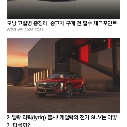
모닝 고질병 총정리, 중고차 구매 전 필수 체크포인트
중고차 구매
·
2026.07.31
캐딜락 리릭(lyriq) 출시! 캐딜락의 전기 SUV는 어떻
게 다를까?