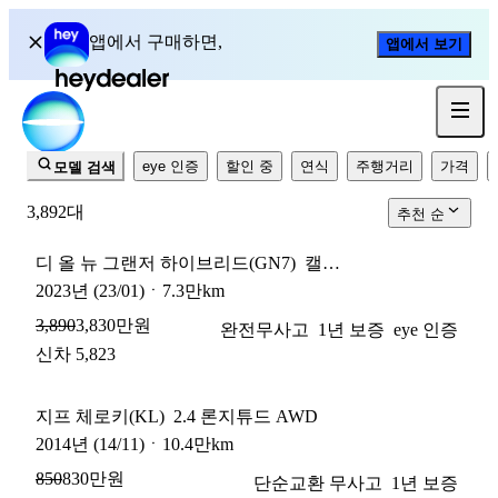
헤이딜러 중고차 매물
앱에서 구매하면,
앱에서 보기
1년 무료 보증
eye 인증
할인 중
연식
주행거리
가격
모델 검색
3,892
대
추천 순
디 올 뉴 그랜저 하이브리드(GN7)
캘리그래피
2023
년
(23/01)
ㆍ
7.3만km
3,830만원
3,890
완전무사고
1년 보증
eye 인증
신차 5,823
지프 체로키(KL)
2.4 론지튜드 AWD
2014
년
(14/11)
ㆍ
10.4만km
830만원
850
단순교환 무사고
1년 보증