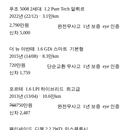
푸조 5008 2세대
1.2 Pure Tech 알뤼르
2022
년
(22/12)
ㆍ
3.1만km
2,790만원
완전무사고
1년 보증
eye 인증
신차 5,000
더 뉴 아반떼
1.6 GDi 스마트
기본형
2015
년
(14/08)
ㆍ
8.3만km
720만원
단순교환 무사고
1년 보증
eye 인증
신차 1,759
포르테
1.6 LPI 하이브리드
최고급
2013
년
(13/04)
ㆍ
10.6만km
750만원
760
완전무사고
1년 보증
eye 인증
신차 2,487
팰리세이드
디젤 2.2 2WD
익스클루시브 7인승+통풍시트(2열)