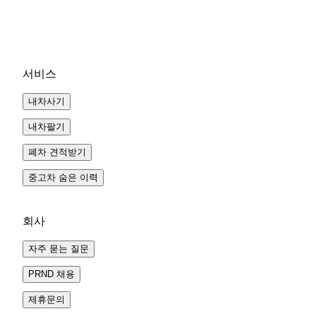
1
2
3
다음
서비스
내차사기
내차팔기
폐차 견적받기
중고차 숨은 이력
회사
자주 묻는 질문
PRND 채용
제휴문의