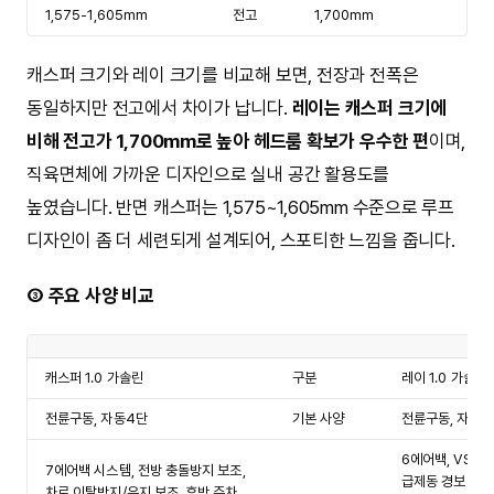
1,575-1,605mm
전고
1,700mm
캐스퍼 크기와 레이 크기를 비교해 보면, 전장과 전폭은
동일하지만 전고에서 차이가 납니다.
레이는 캐스퍼 크기에
비해 전고가 1,700mm로 높아 헤드룸 확보가 우수한 편
이며,
직육면체에 가까운 디자인으로 실내 공간 활용도를
높였습니다. 반면 캐스퍼는 1,575~1,605mm 수준으로 루프
디자인이 좀 더 세련되게 설계되어, 스포티한 느낌을 줍니다.
③ 주요 사양 비교
캐스퍼 1.0 가솔린
구분
레이 1.0 가솔린
전륜구동, 자동4단
기본 사양
전륜구동, 자동4
6에어백, VSM
7에어백 시스템, 전방 충돌방지 보조,
급제동 경보 시스
차로 이탈방지/유지 보조, 후방 주차