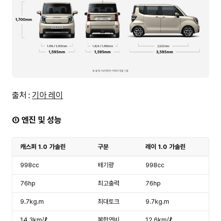
출처 :
기아 레이
① 엔진 및 성능
캐스퍼 1.0 가솔린
구분
레이 1.0 가솔린
998cc
배기량
998cc
76hp
최고출력
76hp
9.7kg.m
최대토크
9.7kg.m
14.3km/ℓ
복합연비
12.6km/ℓ