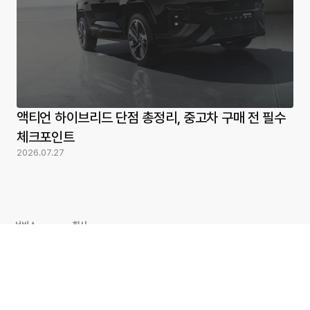
액티언 하이브리드 단점 총정리, 중고차 구매 전 필수
체크포인트
2026.07.27
서비스
회사
내차사기
자주 묻는 질문
내차팔기
PRND 채용
폐차 견적받기
제휴문의
중고차 숨은 이력
(주) 피알앤디컴퍼니