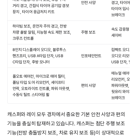
안전 사양
경고, 타이어 공
거리 경고, 간접식 타이어 공기압 경보
타이어 임시수리장
장치 , 타이어 응급처치 키트
브레이크
하이빔 보조, 운전자 주의 경고, 전방
속도 감응형 도어
차량 출발 알림, 지능형 속도 제한 보조,
주행 보조
세이버
크루즈 컨트롤
8인치 디스플레이 오디오, 블루투스
컴팩트 오디오, 
핸즈프리, USB A타입 단자, USB
인포테인먼트
오디오 리모컨, 
C타입 단자, 후방 모니터
USB 단자, 별물
매뉴얼 에어컨, 
풀오토 에어컨, 마이크로 에어 필터,
리모컨키, 오토라
폴딩 타입 도어 리모컨키, 세이프티
편의 사양
파워아웃렛, 수동
언락, 오토라이트 컨트롤, 파워 아웃렛,
뒷유리 와이퍼&와
수동식 틸트 스티어링 휠
브레이크
캐스퍼와 레이 모두 경차에서 중요한 기본 안전 사양과 편의
기능을 충실히 탑재하고 있습니다. 캐스퍼는 첨단 주행 보조
기능(전방 충돌방지 보조, 차로 유지 보조 등)이 상대적으로