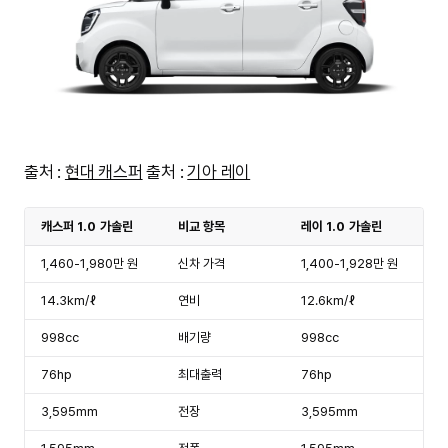
출처 :
현대 캐스퍼
출처 :
기아 레이
캐스퍼 1.0 가솔린
비교 항목
레이 1.0 가솔린
1,460-1,980만 원
신차 가격
1,400-1,928만 원
14.3km/ℓ
연비
12.6km/ℓ
998cc
배기량
998cc
76hp
최대출력
76hp
3,595mm
전장
3,595mm