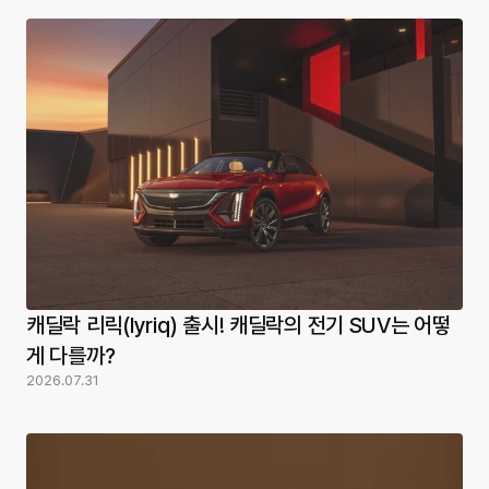
캐딜락 리릭(lyriq) 출시! 캐딜락의 전기 SUV는 어떻
게 다를까?
2026.07.31