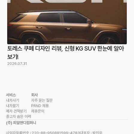
토레스 쿠페 디자인 리뷰, 신형 KG SUV 한눈에 알아
보기!
2026.07.31
서비스
회사
내차사기
자주 묻는 질문
내차팔기
PRND 채용
폐차 견적받기
제휴문의
중고차 숨은 이력
(주) 피알앤디컴퍼니
사업자등록번호 : 220-88-95088
1599-4783
대표자 : 박진우