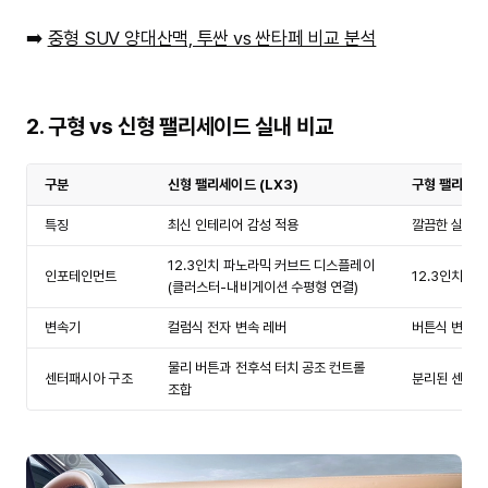
➡️
중형 SUV 양대산맥, 투싼 vs 싼타페 비교 분석
2. 구형 vs 신형 팰리세이드 실내 비교
구분
신형 팰리세이드 (LX3)
구형 팰리세이드
특징
최신 인테리어 감성 적용
깔끔한 실내 
12.3인치 파노라믹 커브드 디스플레이
인포테인먼트
12.3인치 
(클러스터-내비게이션 수평형 연결)
변속기
컬럼식 전자 변속 레버
버튼식 변속기
물리 버튼과 전후석 터치 공조 컨트롤
센터패시아 구조
분리된 센터패
조합