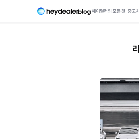
헤이딜러의 모든 것
중고차
리