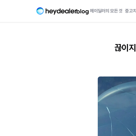
헤이딜러의 모든 것
중고차
끊이지