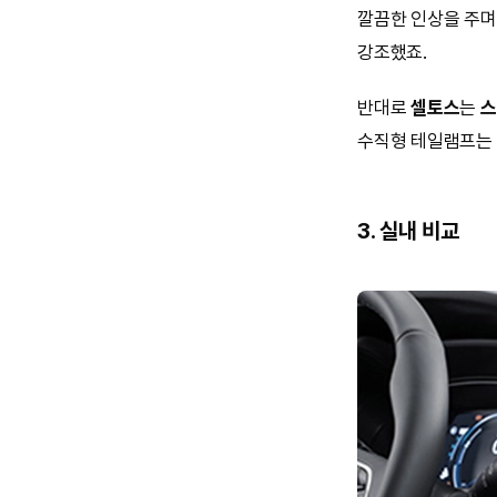
깔끔한 인상을 주며
강조했죠.
반대로
셀토스
는
스
수직형 테일램프는
3. 실내 비교