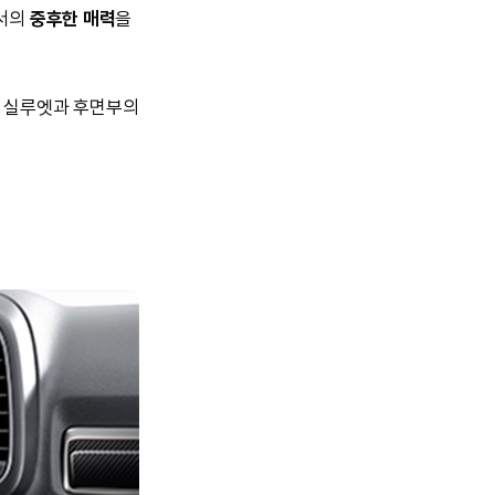
서의
중후한 매력
을
진 실루엣과 후면부의