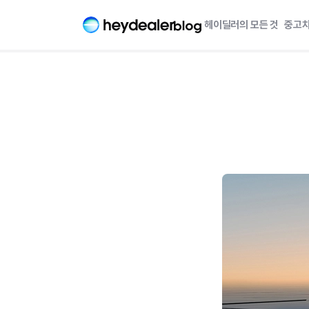
헤이딜러의 모든 것
중고차