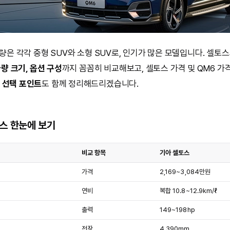
차량은 각각 중형 SUV와 소형 SUV로, 인기가 많은 모델입니다. 셀
차량 크기, 옵션 구성
까지 꼼꼼히 비교해보고, 셀토스 가격 및 QM6 가
 선택 포인트
도 함께 정리해드리겠습니다.
토스 한눈에 보기
비교 항목
기아 셀토스
가격
2,169~3,084만원
연비
복합 10.8~12.9km/ℓ
출력
149~198hp
전장
4,390mm