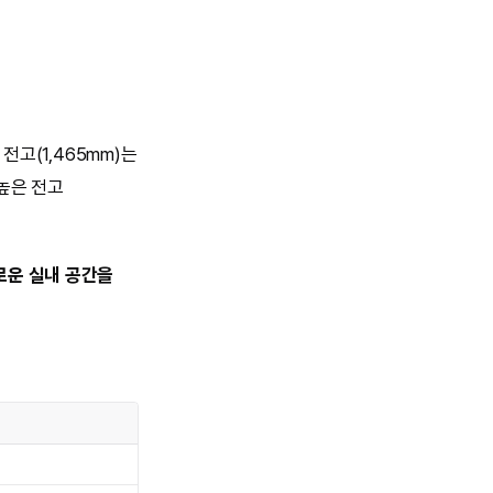
전고(1,465mm)는
 높은 전고
로운 실내 공간을