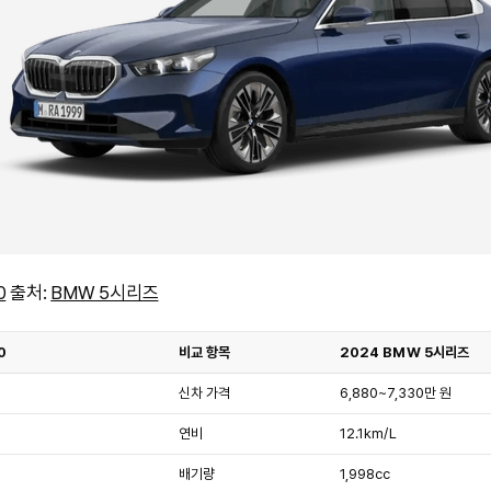
0
출처:
BMW 5시리즈
0
비교 항목
2024 BMW 5시리즈
신차 가격
6,880~7,330만 원
연비
12.1km/L
배기량
1,998cc