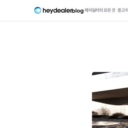
헤이딜러의 모든 것
중고차