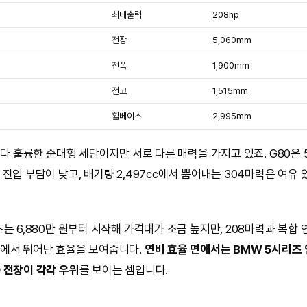
최대출력
208hp
전장
5,060mm
전폭
1,900mm
전고
1,515mm
휠베이스
2,995mm
 다 훌륭한 준대형 세단이지만 서로 다른 매력을 가지고 있죠. G80은 5,
진입 부담이 낮고, 배기량 2,497cc에서 뿜어내는 304마력은 여유
는 6,880만 원부터 시작해 가격대가 조금 높지만, 208마력과 복합 연비
에서 뛰어난 효율을 보여줍니다.
연비 효율 면에서는 BMW 5시리즈 
 전장이 각각 우위
를 보이는 셈입니다.