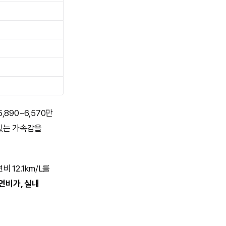
890~6,570만
 있는 가속감을
 12.1km/L를
연비가, 실내