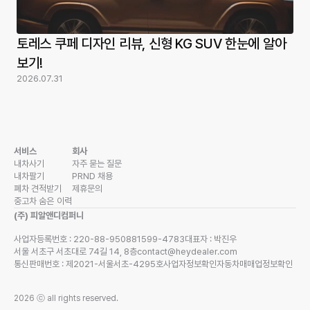
토레스 쿠페 디자인 리뷰, 신형 KG SUV 한눈에 알아
보기!
2026.07.31
서비스
회사
내차사기
자주 묻는 질문
내차팔기
PRND 채용
폐차 견적받기
제휴문의
중고차 숨은 이력
(주) 피알앤디컴퍼니
사업자등록번호 : 220-88-95088
1599-4783
대표자 : 박진우
서울 서초구 서초대로 74길 14, 8층
contact@heydealer.com
통신판매번호 : 제2021-서울서초-4295호
사업자정보확인
자동차매매업정보확인
2026
ⓒ all rights reserved.