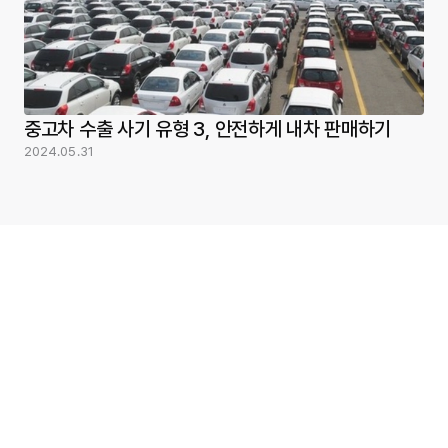
중고차 수출 사기 유형 3, 안전하게 내차 판매하기
2024.05.31
서비스
회사
내차사기
자주 묻는 질문
내차팔기
PRND 채용
폐차 견적받기
제휴문의
중고차 숨은 이력
(주) 피알앤디컴퍼니
사업자등록번호 : 220-88-95088
1599-4783
대표자 : 박진우
서울 서초구 서초대로 74길 14, 8층
contact@heydealer.com
통신판매번호 : 제2021-서울서초-4295호
사업자정보확인
자동차매매업정보확인