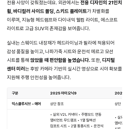
전용 사양이 갖춰졌는데요. 외관에서는
전용 디자인의 21인치
휠, 바디컬러 사이드 몰딩, 스키드 플레이트
가 차별화를
이루며, 지능형 헤드램프와 다이내믹 웰컴 라이트, 에스코트
라이트로 고급 SUV의 존재감을 보여줍니다.
실내는 스웨이드 내장재가 헤드라이닝과 필라에 적용되어
감성 품질을 높이고, 나파가죽 시트와 운전석 에르고 모션
시트를 통해
앉았을 때 편안함을 높였습니다.
또한,
디지털
센터 미러
는 후방 카메라 기반의 실시간 영상으로 시야 확보를
지원해 주행 안전성을 높여줍니다.
구분
2025 아이오닉9
2025 E
익스클루시브 – 에어
상단 참조
상단 참조
• 실외 V2L 커넥터 • 주행모드 연동
• 실외 V
앰비언트 무드램프 • 1열 릴렉션
앰비언트 
컴포트 시트 • 2열 통풍시트 • 운전석
시트 • 운