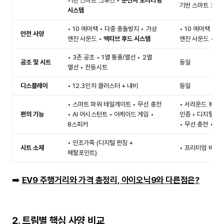
기반 스마트 크루즈 •
운전자 모니터링
기반 스마트 크루
시스템
• 10 에어백 • 다중 충돌방지 • 가상
• 10 에어백 • 
안전 사양
엔진 사운드 •
액티브 후드 시스템
엔진 사운드 •
주
• 3존 공조 • 1열 통풍/열선 • 2열
공조 및 시트
동일
열선 • 전동시트
디스플레이
• 12.3인치 클러스터 + 내비
동일
• 스마트 파워 테일게이트 • 무선 충전
• 서라운드 뷰 •
편의 기능
• AI 어시스턴트 • 아케이드 게임 •
인증 • 디지털 키2
8스피커
• 무선 충전 • 8
• 인조가죽 (디지털 펀칭 +
시트 소재
• 프리미엄 바이오
메탈포인트)
➡️
EV9 주행거리와 가격 총정리, 아이오닉9와 다른점은?
2. 트림별 핵심 사양 비교