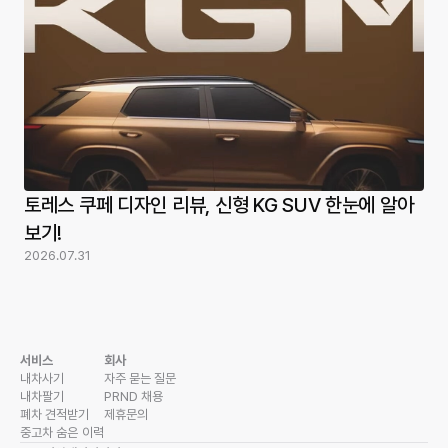
토레스 쿠페 디자인 리뷰, 신형 KG SUV 한눈에 알아
보기!
2026.07.31
서비스
회사
내차사기
자주 묻는 질문
내차팔기
PRND 채용
폐차 견적받기
제휴문의
중고차 숨은 이력