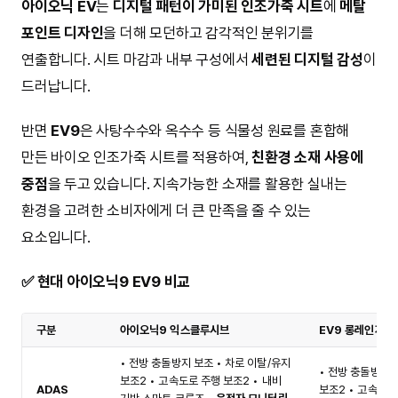
아이오닉 EV
는
디지털 패턴이 가미된 인조가죽 시트
에
메탈
포인트 디자인
을 더해 모던하고 감각적인 분위기를
연출합니다. 시트 마감과 내부 구성에서
세련된 디지털 감성
이
드러납니다.
반면
EV9
은 사탕수수와 옥수수 등 식물성 원료를 혼합해
만든 바이오 인조가죽 시트를 적용하여,
친환경 소재 사용에
중점
을 두고 있습니다. 지속가능한 소재를 활용한 실내는
환경을 고려한 소비자에게 더 큰 만족을 줄 수 있는
요소입니다.
✅ 현대 아이오닉9 EV9 비교
구분
아이오닉9 익스클루시브
EV9 롱레인지 
• 전방 충돌방지 보조 • 차로 이탈/유지
• 전방 충돌방지 
보조2 • 고속도로 주행 보조2 • 내비
ADAS
보조2 • 고속도로