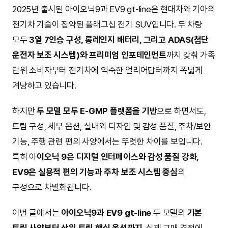
2025년 출시된 아이오닉9과 EV9 gt-line은 현대차와 기아의
전기차 기술이 집약된 플래그십 전기 SUV입니다. 두 차량
모두
3열 7인승 구성, 롱레인지 배터리, 그리고 ADAS(첨단
운전자 보조 시스템)와 프리미엄 인포테인먼트
까지 갖춰 가족
단위 소비자부터 전기차에 익숙한 얼리어답터까지 폭넓게
겨냥하고 있습니다.
하지만
두 모델 모두 E-GMP 플랫폼을 기반
으로 하면서도,
트림 구성, 세부 옵션, 실내외 디자인 및 감성 품질, 주차/보안
기능, 주행 관련 편의 사양에서는 뚜렷한 차이를 보입니다.
특히 아
이오닉 9은 디지털 인터페이스와 감성 품질 강화,
EV9은 실용적 편의 기능과 주차 보조 시스템 중심
의
구성으로 차별화됩니다.
이번 글에서는
아이오닉9과 EV9 gt-line
두 모델의
기본
트림 사양부터 상위 트림 핵심 옵션까지
, 실제 구매 결정에