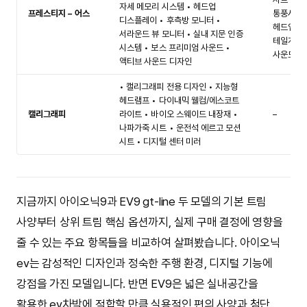
자세 메모리 시스템 • 헤드업
프레스티지 – 어스
통풍시트 
디스플레이 • 후측방 모니터 •
헤드업 디
서라운드 뷰 모니터 • 실내 지문 인증
테일게이트
시스템 • 보스 프리미엄 사운드 •
사운드 •
액티브 사운드 디자인
• 캘리그래피 전용 디자인 • 지능형
헤드램프 • 다이내믹 웰컴/에스코트
캘리그래피
라이트 • 바이오 스웨이드 내장재 •
–
나파가죽 시트 • 운전석 에르고 모션
시트 • 디지털 센터 미러
지금까지 아이오닉9과 EV9 gt-line 두 모델의 기본 트림
사양부터 상위 트림 핵심 옵션까지, 실제 구매 결정에 영향을
줄 수 있는 주요 항목들을 비교하여 살펴봤습니다. 아이오닉
ev는 감성적인 디자인과 정숙한 주행 환경, 디지털 기능에
강점을 가진 모델입니다. 반면 EV9은 넓은 실내공간을
활용한 ev차박에 적합할 만큼 실용적인 편의 사양과 첨단