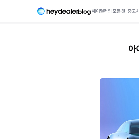
헤이딜러의 모든 것
중고차
아이