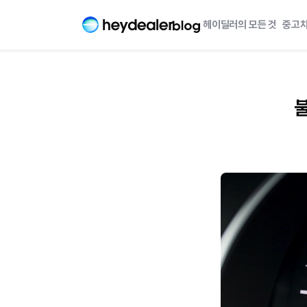
헤이딜러의 모든 것
중고차
불