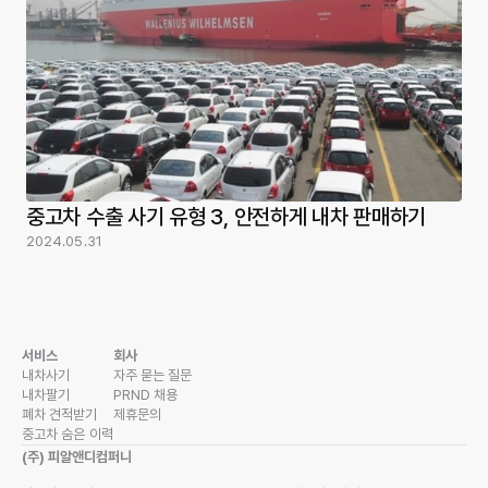
중고차 수출 사기 유형 3, 안전하게 내차 판매하기
2024.05.31
서비스
회사
내차사기
자주 묻는 질문
내차팔기
PRND 채용
폐차 견적받기
제휴문의
중고차 숨은 이력
(주) 피알앤디컴퍼니