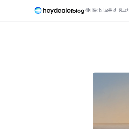
헤이딜러의 모든 것
중고차