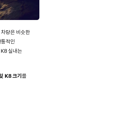
두 차량은 비슷한
전통적인
 K8 실내는
및 K8 크기
를