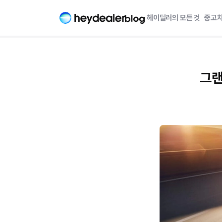
헤이딜러의 모든 것
중고차
그랜