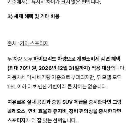
모델
복합 연비
연간 연료 사용량
연간 유
스포티지 하이브리드
16.3 km/L
약 920L
약 156
그랑 콜레오스 하이브리드
15.7 km/L
약 955L
약 162
해당 기준에서는
연간 약 6만 원 정도 스포티지가 유류비
측면에서 유리
한 수준으로 나타납니다. 실제 운행 환경과 운전
스타일에 따라 차이는 달라질 수 있지만, 공인 연비
기준에서는 유지비 차이가 크지 않은 편입니다.
3) 세제 혜택 및 기타 비용