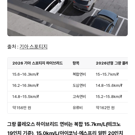
출처 :
기아 스포티지
2026 기아 스포티지 하이브리드
항목
2026년형 그랑 콜레오
15.6~16.3km/ℓ
복합연비
15~15.7km/ℓ
16.2~16.9km/ℓ
도심연비
14.8~15.6km/ℓ
14.8~15.5km/ℓ
고속연비
15.2~15.8km/ℓ
약 156만 원
유류비
약 162만 원
그랑 콜레오스 하이브리드 연비는 복합 15.7km/L(테크노
19인치 기준)
,
15.0km/L(아이코닉·에스프리 알핀 20인치