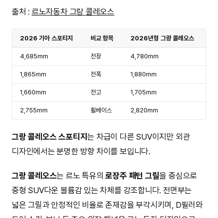
출처 :
르노자동차 그랑 콜레오스
2026 기아 스포티지
비교 항목
2026년형 그랑 콜레오스
4,685mm
전장
4,780mm
1,865mm
전폭
1,880mm
1,660mm
전고
1,705mm
2,755mm
휠베이스
2,820mm
그랑 콜레오스 스포티지
는 차급이 다른 SUV이지만 외관
디자인에서는 분명한 방향 차이를 보입니다.
그랑 콜레오스
는 르노 특유의
로장주 패턴 그릴
을 중심으로
중형 SUV다운 볼륨감 있는 차체를 강조합니다. 전면부는
넓은 그릴과 안정적인 비율로 존재감을 부각시키며, D필러와