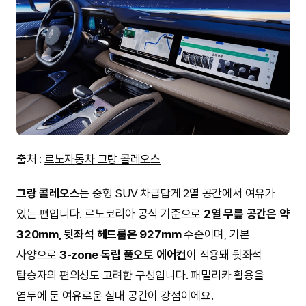
출처 :
르노자동차 그랑 콜레오스
그랑 콜레오스
는 중형 SUV 차급답게 2열 공간에서 여유가
있는 편입니다. 르노코리아 공식 기준으로
2열 무릎 공간은 약
320mm, 뒷좌석 헤드룸은 927mm
수준이며, 기본
사양으로
3-zone 독립 풀오토 에어컨
이 적용돼 뒷좌석
탑승자의 편의성도 고려한 구성입니다. 패밀리카 활용을
염두에 둔 여유로운 실내 공간이 강점이에요.