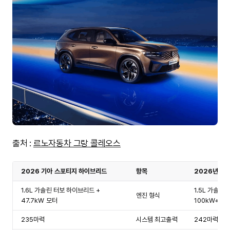
출처 :
르노자동차 그랑 콜레오스
2026 기아 스포티지 하이브리드
항목
2026년형 
1.6L 가솔린 터보 하이브리드 +
1.5L 가솔린
엔진 형식
47.7kW 모터
100kW+보조
235마력
시스템 최고출력
242마력