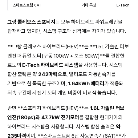
스마트스트림 6AT
기타 특징
E-Tech 멀
그랑 콜레오스 스포티지
는 모두 하이브리드 파워트레인을
탑재하고 있지만, 시스템 구조와 성격에는 차이가 있습니다.
**그랑 콜레오스 하이브리드(HEV)**는 **1.5L 가솔린 터보
엔진과 듀얼 모터(구동 100kW + 보조 60kW)**를 결합한
르노의
E-Tech 하이브리드 시스템
을 사용합니다. 시스템
합산 출력은
약 242마력
으로, 멀티모드 자동변속기를
기반으로 한 독특한 구조이며,
1.64kWh 배터리
가 적용돼
저속 구간에서 전기 모터 개입 비중이 비교적 높습니다.
반면 **스포티지 하이브리드(HEV)**는
1.6L 가솔린 터보
엔진(180ps)과 47.7kW 전기모터
를 결합한 현대기아의
하이브리드 시스템을 사용합니다. 시스템 합산 출력은
약
235마력
이며, **스마트스트림 6단 자동변속기(6AT)**가