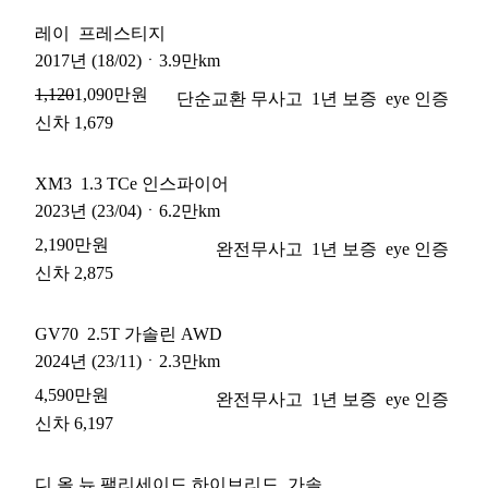
레이
프레스티지
2017
년
(18/02)
ㆍ
3.9만km
1,090만원
1,120
단순교환 무사고
1년 보증
eye 인증
신차 1,679
XM3
1.3 TCe 인스파이어
2023
년
(23/04)
ㆍ
6.2만km
2,190만원
완전무사고
1년 보증
eye 인증
신차 2,875
GV70
2.5T 가솔린 AWD
2024
년
(23/11)
ㆍ
2.3만km
4,590만원
완전무사고
1년 보증
eye 인증
신차 6,197
디 올 뉴 팰리세이드 하이브리드
가솔린 터보 2.5 HEV 2WD 7인승