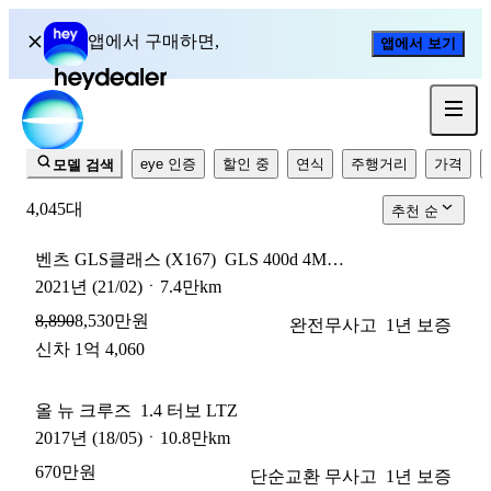
헤이딜러 중고차 매물
앱에서 구매하면,
앱에서 보기
1년 무료 보증
eye 인증
할인 중
연식
주행거리
가격
모델 검색
4,045
대
추천 순
벤츠 GLS클래스 (X167)
GLS 400d 4MATIC
2021
년
(21/02)
ㆍ
7.4만km
8,530만원
8,890
완전무사고
1년 보증
신차 1억 4,060
올 뉴 크루즈
1.4 터보 LTZ
2017
년
(18/05)
ㆍ
10.8만km
670만원
단순교환 무사고
1년 보증