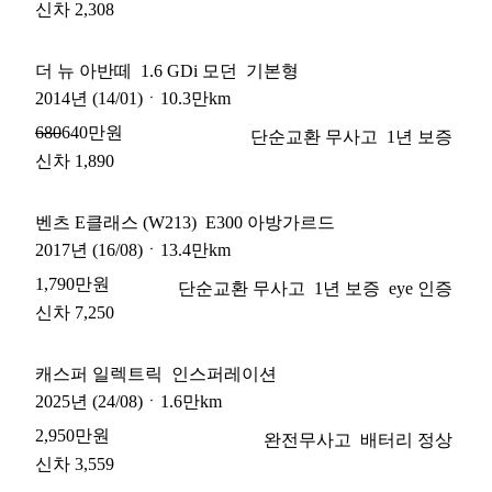
신차 2,308
더 뉴 아반떼
1.6 GDi 모던
기본형
2014
년
(14/01)
ㆍ
10.3만km
640만원
680
단순교환 무사고
1년 보증
신차 1,890
벤츠 E클래스 (W213)
E300 아방가르드
2017
년
(16/08)
ㆍ
13.4만km
1,790만원
단순교환 무사고
1년 보증
eye 인증
신차 7,250
캐스퍼 일렉트릭
인스퍼레이션
2025
년
(24/08)
ㆍ
1.6만km
2,950만원
완전무사고
배터리 정상
신차 3,559