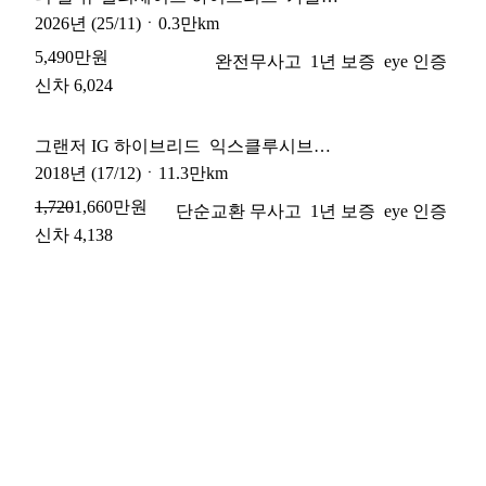
2026
년
(25/11)
ㆍ
0.3만km
5,490만원
완전무사고
1년 보증
eye 인증
신차 6,024
그랜저 IG 하이브리드
익스클루시브
스페셜
2018
년
(17/12)
ㆍ
11.3만km
1,660만원
1,720
단순교환 무사고
1년 보증
eye 인증
신차 4,138