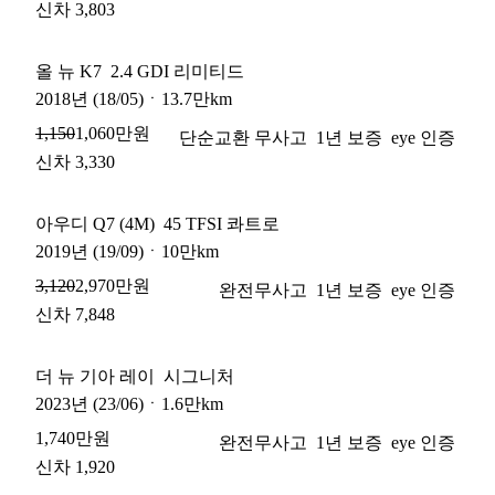
신차 3,803
올 뉴 K7
2.4 GDI 리미티드
2018
년
(18/05)
ㆍ
13.7만km
1,060만원
1,150
단순교환 무사고
1년 보증
eye 인증
신차 3,330
아우디 Q7 (4M)
45 TFSI 콰트로
2019
년
(19/09)
ㆍ
10만km
2,970만원
3,120
완전무사고
1년 보증
eye 인증
신차 7,848
더 뉴 기아 레이
시그니처
2023
년
(23/06)
ㆍ
1.6만km
1,740만원
완전무사고
1년 보증
eye 인증
신차 1,920