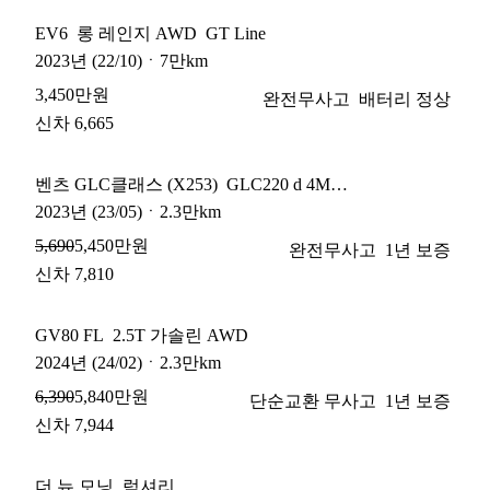
EV6
롱 레인지 AWD
GT Line
2023
년
(22/10)
ㆍ
7만km
3,450만원
완전무사고
배터리 정상
신차 6,665
벤츠 GLC클래스 (X253)
GLC220 d 4MATIC 쿠페
2023
년
(23/05)
ㆍ
2.3만km
5,450만원
5,690
완전무사고
1년 보증
신차 7,810
GV80 FL
2.5T 가솔린 AWD
2024
년
(24/02)
ㆍ
2.3만km
5,840만원
6,390
단순교환 무사고
1년 보증
신차 7,944
더 뉴 모닝
럭셔리