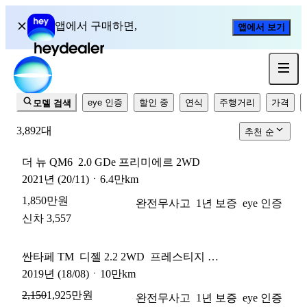
헤이딜러 중고차 매물
앱에서 구매하면,
앱에서 보기
1년 무료 보증
eye 인증
할인 중
연식
주행거리
가격
모델 검색
3,892
대
추천 순
더 뉴 QM6
2.0 GDe 프리미에르 2WD
2021
년
(20/11)
ㆍ
6.4만km
1,850만원
완전무사고
1년 보증
eye 인증
신차 3,557
싼타페 TM
디젤 2.2 2WD
프레스티지 5인승
2019
년
(18/08)
ㆍ
10만km
1,925만원
2,150
완전무사고
1년 보증
eye 인증